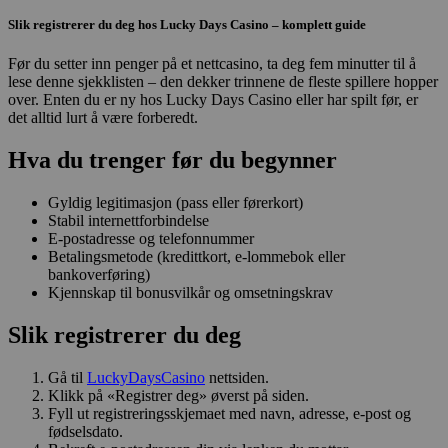
Slik registrerer du deg hos Lucky Days Casino – komplett guide
Før du setter inn penger på et nettcasino, ta deg fem minutter til å
lese denne sjekklisten – den dekker trinnene de fleste spillere hopper
over. Enten du er ny hos Lucky Days Casino eller har spilt før, er
det alltid lurt å være forberedt.
Hva du trenger før du begynner
Gyldig legitimasjon (pass eller førerkort)
Stabil internettforbindelse
E-postadresse og telefonnummer
Betalingsmetode (kredittkort, e-lommebok eller
bankoverføring)
Kjennskap til bonusvilkår og omsetningskrav
Slik registrerer du deg
Gå til
LuckyDaysCasino
nettsiden.
Klikk på «Registrer deg» øverst på siden.
Fyll ut registreringsskjemaet med navn, adresse, e-post og
fødselsdato.