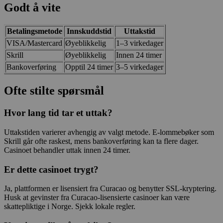
Godt å vite
Betalingsmetode
Innskuddstid
Uttakstid
VISA/Mastercard
Øyeblikkelig
1–3 virkedager
Skrill
Øyeblikkelig
Innen 24 timer
Bankoverføring
Opptil 24 timer
3–5 virkedager
Ofte stilte spørsmål
Hvor lang tid tar et uttak?
Uttakstiden varierer avhengig av valgt metode. E-lommebøker som
Skrill går ofte raskest, mens bankoverføring kan ta flere dager.
Casinoet behandler uttak innen 24 timer.
Er dette casinoet trygt?
Ja, plattformen er lisensiert fra Curacao og benytter SSL-kryptering.
Husk at gevinster fra Curacao-lisensierte casinoer kan være
skattepliktige i Norge. Sjekk lokale regler.