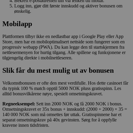
Bekreft e-postadressen din via lenken du mottar.
Logg inn, gjør ditt første innskudd og aktiver bonusen om
ønskelig.
Mobilapp
Plattformen tilbyr ikke en nedlastbar app i Google Play eller App
Store, men har en mobiloptimalisert nettside som fungerer som en
progressiv webapp (PWA). Du kan legge den til startskjermen fra
nettlesermenyen for hurtig tilgang. Alle spillene og funksjonene er
tilgjengelig direkte i mobilnettleseren.
Slik får du mest mulig ut av bonusen
Velkomstbonusen er ofte den mest verdifulle. Hos dette casinoet får
du typisk 100 % match opptil 5000 NOK pluss gratisspinn. Les
alltid bonusvilkårene nøye, spesielt omsetningskravet.
Regneeksempel:
Sett inn 2000 NOK og få 2000 NOK i bonus.
Omsetningskravet er 35x bonus + innskudd: (2000 + 2000) × 35 =
140 000 NOK som må omsettes før uttak. Gratisspinnene har et
separat omsetningskrav på 40x gevinsten. Sørg for å oppfylle
kravene innen tidsfristen.